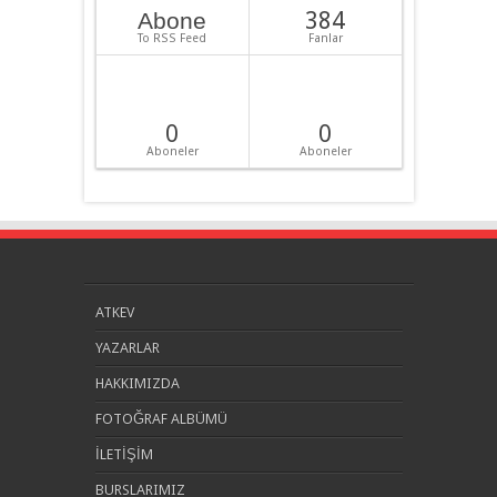
384
Abone
To RSS Feed
Fanlar
0
0
Aboneler
Aboneler
ATKEV
YAZARLAR
HAKKIMIZDA
FOTOĞRAF ALBÜMÜ
İLETİŞİM
BURSLARIMIZ